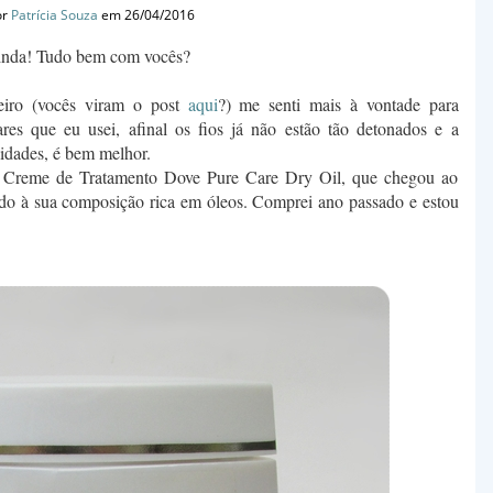
or
Patrícia Souza
em 26/04/2016
linda! Tudo bem com vocês?
eiro (vocês viram o post
aqui
?) me senti mais à vontade para
ares que eu usei, afinal os fios já não estão tão detonados e a
lidades, é bem melhor.
 o Creme de Tratamento Dove Pure Care Dry Oil, que chegou ao
ido à sua composição rica em óleos. Comprei ano passado e estou