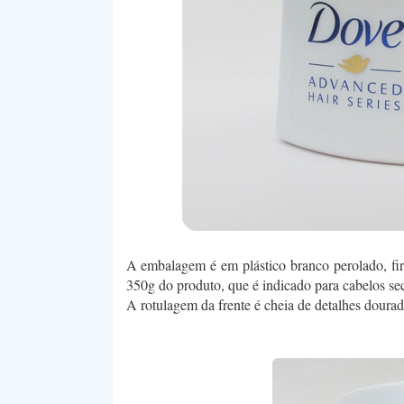
A embalagem é em plástico branco perolado, fi
350g do produto, que é indicado para cabelos sec
A rotulagem da frente é cheia de detalhes doura