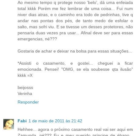
Ao mesmo tempo q protege nosso 'belo', dá uma enfeiada
total kkkk Porém me fez lembrar de uma coisa... Fui num
niver dias atras, e o caminho era todo de pedrinhas, tive q
andar nas pontas dos pés, de tanto medo de esfolar o
salto, mas sofri viu. E se tivesse um desses protetores, não
pensaria duas vezes pra usar... Afinal deve ser para essas
emergencias, né???
Gostaria de achar e deixar na bolsa para essas situações...
*Assisti o casamento, e gostei... cheguei a ficar
emocionada. Pensei! "OMG, se ela soubesse qta ilusão"
kkkk =X
beijosss
Verinha
Responder
Fabi
1 de maio de 2011 às 21:42
Hehhee... agora o próximo casamento real vai ser aqui em
Zamunda, né??? Eu e meu querido príncipe de ébano...