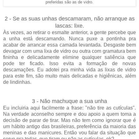
preferidas são as de vidro.
2 - Se as suas unhas descamaram, não arranque as
lascas: lixe.
Às vezes, ao retirar o esmalte anterior, a gente percebe que
a unha está descamando. Nunca puxe a pontinha pra
acabar de arrancar essa camada levantada. Desgaste bem
devagar com uma lixa de vidro ou outra com gramatura bem
fininha e delicadamente elimine qualquer saliência que
pode ter ficado. Isso evita a formação de novas
descamações. Eu adotei pra minha vida as lixas de vidro
para este fim, são muito mais delicadas e higiênicas, além
de lindinhas.
3 - Não machuque a sua unha
Eu incluiria aqui facilmente a frase: "não tire as cutículas".
Na verdade aconselho sempre e dou apoio a quem toma a
decisão de parar de tirar. Mas não tem como ignorar que é
um hábito antigo das brasileiras, preferência da maioria das
meninas e das manicures. Então vou falar da situação que
serve pra todas, que tiram ou não as cutículas, ok?