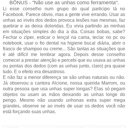
BÔNUS - "Não use as unhas como ferramenta".
Li esse conselho num grupo do qual participo lá no
Facebook. Parece obvio, mas a gente vive errando. Usar as
unhas ao invés dos dedos provoca lesões nas mesmas, faz
quebrar e as deixa doloridas. Eu vivia partindo as minhas
em situações simples do dia a dia. Coisas bobas, sabe?
Fechar o zíper, esticar o lençol na cama, teclar no pc ou
notebook, usar o fio dental na higiene bucal diária, abrir o
frasco de shampoo ou creme... São tantas as situações que
é até difícil me lembrar agora. Depois desse conselho
comecei a prestar atenção e percebi que eu usava as unhas
ou pontas dos dedos (com as unhas junto, claro) pra quase
tudo. E o efeito era desastroso.
E não faz a menor diferença se são unhas naturais ou não.
Já observou a cantora Alcione, nossa querida Marrom, ou
outra pessoa que usa unhas super longas? Elas só pegam
objetos ou usam as mãos deixando as unhas longe do
perigo. Mesmo não usando unhonas extra super mega
grandes, observe se ao invés de usar os dedos você não
está forçando suas unhas.