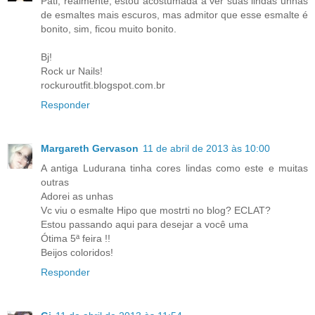
Pati, realmente, estou acostumada a ver suas lindas unhas
de esmaltes mais escuros, mas admitor que esse esmalte é
bonito, sim, ficou muito bonito.
Bj!
Rock ur Nails!
rockuroutfit.blogspot.com.br
Responder
Margareth Gervason
11 de abril de 2013 às 10:00
A antiga Ludurana tinha cores lindas como este e muitas
outras
Adorei as unhas
Vc viu o esmalte Hipo que mostrti no blog? ECLAT?
Estou passando aqui para desejar a você uma
Ótima 5ª feira !!
Beijos coloridos!
Responder