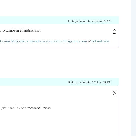
8 de janeiro de 2012 às 15:37
uro também é lindíssimo.
ot.com/
http://simoneemboacompanhia.blogspot.com/
@
brfandrade
8 de janeiro de 2012 às 18:53
 foi uma lavada mesmo!!! rssss