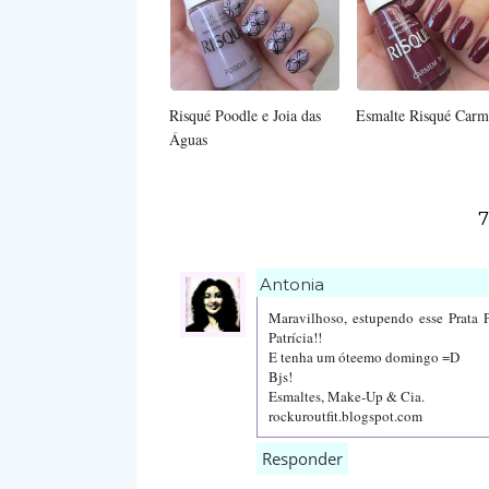
Risqué Poodle e Joia das
Esmalte Risqué Car
Águas
7
Antonia
Maravilhoso, estupendo esse Prata Pu
Patrícia!!
E tenha um óteemo domingo =D
Bjs!
Esmaltes, Make-Up & Cia.
rockuroutfit.blogspot.com
Responder