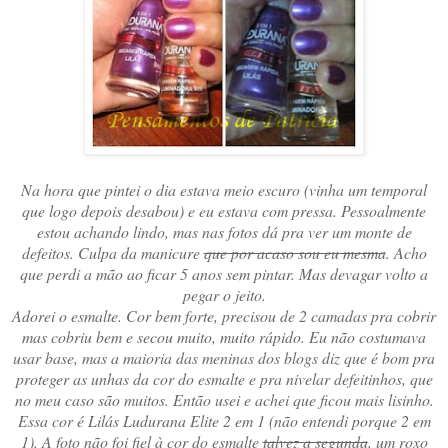
Na hora que pintei o dia estava meio escuro (vinha um temporal
que logo depois desabou) e eu estava com pressa. Pessoalmente
estou achando lindo, mas nas fotos dá pra ver um monte de
defeitos. Culpa da manicure
que por acaso sou eu mesma
. Acho
que perdi a mão ao ficar 5 anos sem pintar. Mas devagar volto a
pegar o jeito.
Adorei o esmalte. Cor bem forte, precisou de 2 camadas pra cobrir
mas cobriu bem e secou muito, muito rápido. Eu não costumava
usar base, mas a maioria das meninas dos blogs diz que é bom pra
proteger as unhas da cor do esmalte e pra nivelar defeitinhos, que
no meu caso são muitos. Então usei e achei que ficou mais lisinho.
Essa cor é Lilás Ludurana Elite 2 em 1 (não entendi porque 2 em
1). A foto não foi fiel à cor do esmalte
talvez a segunda
, um roxo