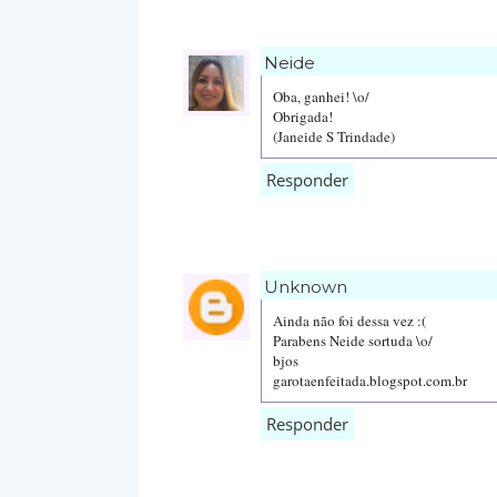
Neide
Oba, ganhei! \o/
Obrigada!
(Janeide S Trindade)
Responder
Unknown
Ainda não foi dessa vez :(
Parabens Neide sortuda \o/
bjos
garotaenfeitada.blogspot.com.br
Responder