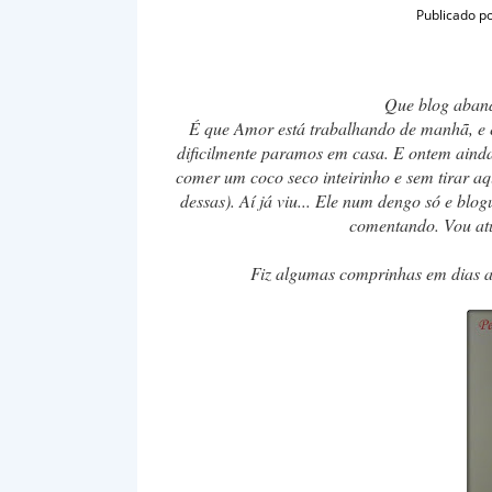
Publicado p
Que blog aband
É que Amor está trabalhando de manhã, e é
dificilmente paramos em casa. E ontem ainda
comer um c
o
co seco inteirinho e sem tirar 
dessas). Aí já viu... Ele num dengo só e blo
comentando. Vou atua
Fiz algumas comprinhas em dias al