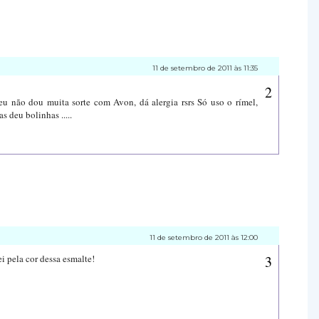
11 de setembro de 2011 às 11:35
u não dou muita sorte com Avon, dá alergia rsrs Só uso o rímel,
s deu bolinhas .....
11 de setembro de 2011 às 12:00
i pela cor dessa esmalte!