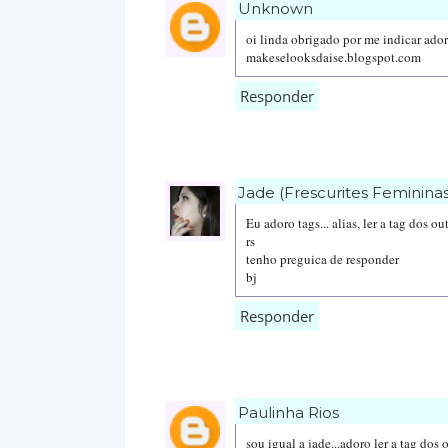
Unknown
oi linda obrigado por me indicar ador
makeselooksdaise.blogspot.com
Responder
Jade (Frescurites Femininas
Eu adoro tags... alias, ler a tag dos out
rs
tenho preguica de responder
bj
Responder
Paulinha Rios
sou igual a jade...adoro ler a tag dos