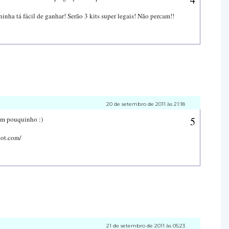
inha tá fácil de ganhar! Serão 3 kits super legais! Não percam!!
20 de setembro de 2011 às 21:18
um pouquinho :)
ot.com/
21 de setembro de 2011 às 05:23