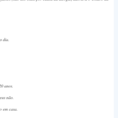
o dia.
20 anos.
eus não.
o em casa.