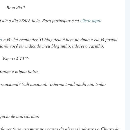
Bom dia!!
 até o dia 28/09, hein. Para participar é só
clicar aqui.
o
e já vim responder. O blog dela é bem novinho e ela já postou
dorei você ter indicado meu bloguinho, adorei o carinho.
Vamos à TAG:
Batom e minha bolsa.
rnacional? Vult nacional. I
nternacional ainda não tenho
egócio de marcas não.
rfumes (não uso mais por causa da alergia) adorava o Chiaro da