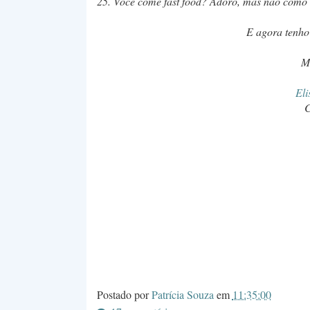
25. Você come fast food? Adoro, mas não como 
E agora tenho 
M
Eli
C
Postado por
Patrícia Souza
em
11:35:00