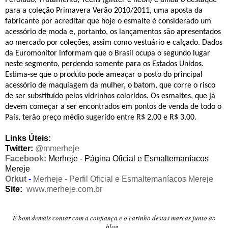
para a coleção Primavera Verão 2010/2011, uma aposta da
fabricante por acreditar que hoje o esmalte é considerado um
acessório de moda e, portanto, os lançamentos são apresentados
ao mercado por coleções, assim como vestuário e calçado. Dados
da Euromonitor informam que o Brasil ocupa o segundo lugar
neste segmento, perdendo somente para os Estados Unidos.
Estima-se que o produto pode ameaçar o posto do principal
acessório de maquiagem da mulher, o batom, que corre o risco
de ser substituído pelos vidrinhos coloridos.
Os esmaltes, que já
devem começar a ser encontrados em pontos de venda de todo o
País, terão preço médio sugerido entre R$ 2,00 e R$ 3,00.
Links Úteis:
Twitter:
@mmerheje
Facebook:
Merheje - Página Oficial
e
Esmaltemaníacos
Mereje
Orkut
-
Merheje - Perfil Oficial
e
Esmaltemaníacos Mereje
Site:
www.merheje.com.br
É bom demais contar com a confiança e o carinho destas marcas junto ao
blog.