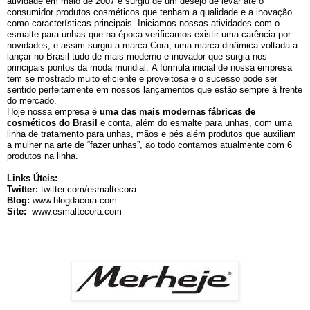
atividade em maio de 2007 e surgiu de um desejo de levar até o
consumidor produtos cosméticos que tenham a qualidade e a inovação
como características principais. Iniciamos nossas atividades com o
esmalte para unhas que na época verificamos existir uma carência por
novidades, e assim surgiu a marca Cora, uma marca dinâmica voltada a
lançar no Brasil tudo de mais moderno e inovador que surgia nos
principais pontos da moda mundial.
A fórmula inicial de nossa empresa
tem se mostrado muito eficiente e proveitosa e o sucesso pode ser
sentido perfeitamente em nossos lançamentos que estão sempre à frente
do mercado.
Hoje nossa empresa é
uma das mais modernas fábricas de
cosméticos do Brasil
e conta, além do esmalte para unhas, com uma
linha de tratamento para unhas, mãos e pés além produtos que auxiliam
a mulher na arte de “fazer unhas”, ao todo contamos atualmente com 6
produtos na linha.
Links Úteis:
Twitter:
twitter.com/esmaltecora
Blog:
www.blogdacora.com
Site:
www.esmaltecora.com