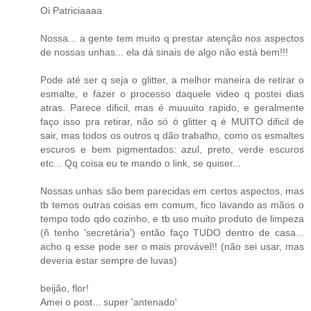
Oi Patriciaaaa
Nossa... a gente tem muito q prestar atenção nos aspectos
de nossas unhas... ela dá sinais de algo não está bem!!!
Pode até ser q seja o glitter, a melhor maneira de retirar o
esmalte, e fazer o processo daquele video q postei dias
atras. Parece dificil, mas é muuuito rapido, e geralmente
faço isso pra retirar, não só ó glitter q é MUITO dificil de
sair, mas todos os outros q dão trabalho, como os esmaltes
escuros e bem pigmentados: azul, preto, verde escuros
etc... Qq coisa eu te mando o link, se quiser...
Nossas unhas são bem parecidas em certos aspectos, mas
tb temos outras coisas em comum, fico lavando as mãos o
tempo todo qdo cozinho, e tb uso muito produto de limpeza
(ñ tenho 'secretária') então faço TUDO dentro de casa...
acho q esse pode ser o mais provável!! (não sei usar, mas
deveria estar sempre de luvas)
beijão, flor!
Amei o post... super 'antenado'