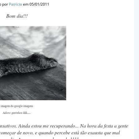
o por
Patrícia
em 05/01/2011
Bom dia!!!
imagem do google imagens
...
Adoro gatinhos kkk
nsativos. Ainda estou me recuperando... Na hora da festa a gente
começar de novo, e quando percebe está tão exausta que mal