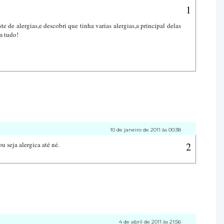
te de alergias,e descobri que tinha varias alergias,a principal delas
m tudo!
10 de janeiro de 2011 às 00:38
u seja alergica até né.
4 de abril de 2011 às 21:56