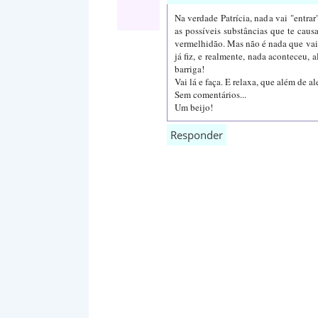
Na verdade Patrícia, nada vai "entra
as possíveis substâncias que te cau
vermelhidão. Mas não é nada que vai 
já fiz, e realmente, nada aconteceu,
barriga!
Vai lá e faça. E relaxa, que além de al
Sem comentários...
Um beijo!
Responder