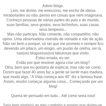
Adoro blogs.
Leio, me divirto, me emociono, me encho de ideias
mirabolantes ou não, penso em coisas que nem imaginava.
Conheço pessoas de várias partes do país e do mundo,
suas famílias, seus gostos, seus bichinhos, suas casas,
seus temperos...
Mas não participo. Não comento, não compartilho, não
opino. Uma observadora vivendo de vontade e não de ação.
Não sei bem o porque, só sei que me prometo e sempre fico
devendo um pitaco, um elogio, um puxão de orelha, sei lá,
nas(os) blogueiras(os) fabulosas que visito.
Estou errada, eu sei.
Então por que resolver agora criar um blog?
Olha, bem que eu gostaria de explicar, mas não sei como.
Dizem que fazer 40 anos faz a gente se sentir mais madura,
que muda algo, "A Vida começa aos 40" diz a famosa frase.
Assim, resolvi começar alguma coisa... Começando por um
blog!
Queria ter pensado em tudo... Até como seria isso!
Seja bem vinda(o) ao meu cantinho e espero que divirta-se.