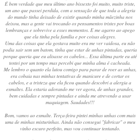
É bem verdade que meu último ano bissexto foi muito, muito triste,
um ano que passei perdida, com a sensação de que toda a alegria
do mundo tinha deixado de existir quando minha mãezinha nos
deixou, mas a gente vai trocando os pensamentos tristes por boas
lembranças e sobrevive a esses momentos. E me agarro ao apego
que ela tinha pela família e por coisas alegres.
Uma das coisas que ela gostava muito era me ver vaidosa, eu não
podia sair sem um batom, tinha que estar de unhas pintadas, queria
porque queria que eu alisasse os cabelos... Essa última parte eu até
tentei por um tempo mas percebi que minha alma é cacheada.
Me lembro o quanto ela lutou comigo para parar de roer as unhas,
era cobaia nas minhas tentativas de manicure e de cortar os
cabelos, e a tristeza que ela ficou quando descobri a alergia a
esmaltes. Ela estaria adorando me ver agora, de unhas grandes,
bem cuidadas e sempre pintadas e ainda me atrevendo a usar
maquiagem. Saudades!!!
Bom, vamos ao esmalte. Terça-feira pintei minhas unhas com mais
uma de minhas misturinhas. Ainda não consegui "fabricar" o meu
vinho escuro perfeito, mas vou continuar tentando.